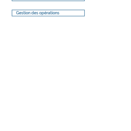
Gestion des opérations
Menu
Accueil
Notre approche
Services
Blog