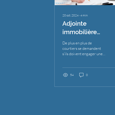
20 oct. 2024
∙
4
min
Adjointe
immobilière
virtuelle vs.
De plus en plus de
adjointe en interne
courtiers se demandent
s’ils doivent engager une
quelle est la
adjointe en interne ou
meilleure option
opter pour une adjointe
virtuelle spécialisée en
pour les courtiers
54
0
immobiliers ?