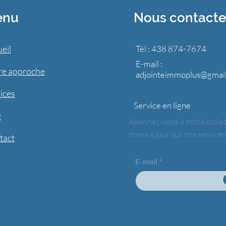
enu
Nous contacte
eil
Tél : 438 874-7674
E-mail :
re approche
adjointeimmoplus@gmai
ices
Service en ligne
g
Abonnez-vous à notre bullet
mises à jour sur nos services
tact
E-mail