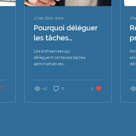
17 oct. 2024
∙
3
min
25 
Pourquoi déléguer
R
les tâches
p
administratives
i
Les entreprises qui
Im
 :
peut booster la
I
délèguent certaines tâches
sol
administratives
dél
productivité des
enregistrent une
vou
courtiers
augmentation de 30 % de
l'e
leur productivité.
immobiliers ?
42
0
1