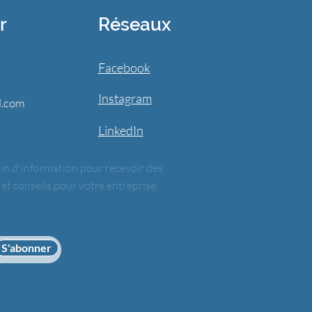
r
Réseaux
Facebook
Instagram
l.com
LinkedIn
in d'information pour recevoir des
 et conseils pour votre entreprise.
S'abonner