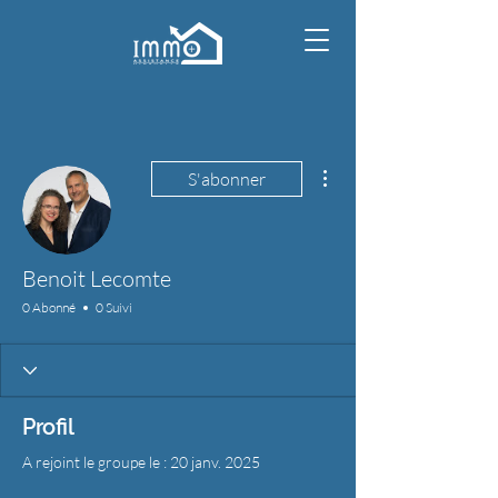
Plus d'actions
S'abonner
Benoit Lecomte
0 Abonné
0 Suivi
Profil
A rejoint le groupe le : 20 janv. 2025