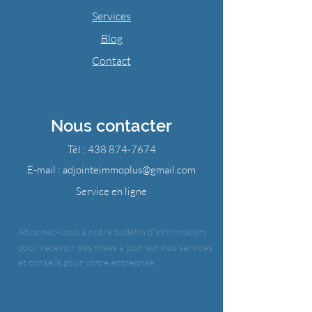
Services
Blog
Contact
Nous contacter
Tél :
438 874-7674
E-mail :
adjointeimmoplus@gmail.com
Service en ligne
Abonnez-vous à notre bulletin d'information
pour recevoir des mises à jour sur nos services
et conseils pour votre entreprise.